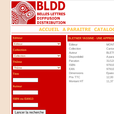
Editeur
BLETNER YASSINE
- UNE APPRO
Editeur
MONTE
Collection
Carton
Collection
Auteur
BLETN
Disponibilité
A para
Parution
31/12
Thème
ISBN
97910
EAN
97910
Dimensions
Epaiss
Titre
Prix TTC
12,00
Montant HT
11,37
Auteur
ISBN ou EAN13