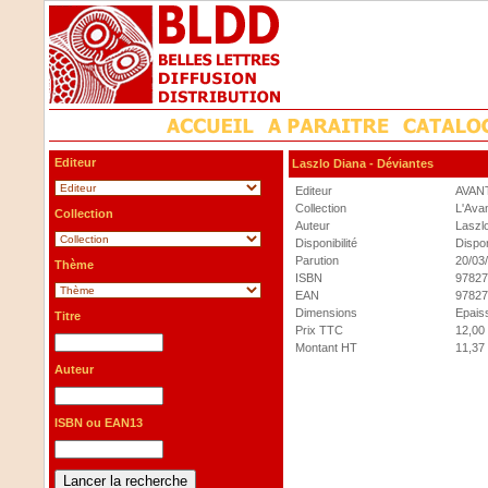
Editeur
Laszlo Diana
- Déviantes
Editeur
AVAN
Collection
L'Ava
Collection
Auteur
Laszl
Disponibilité
Dispon
Parution
20/03
Thème
ISBN
97827
EAN
97827
Dimensions
Epaiss
Titre
Prix TTC
12,00
Montant HT
11,37
Auteur
ISBN ou EAN13