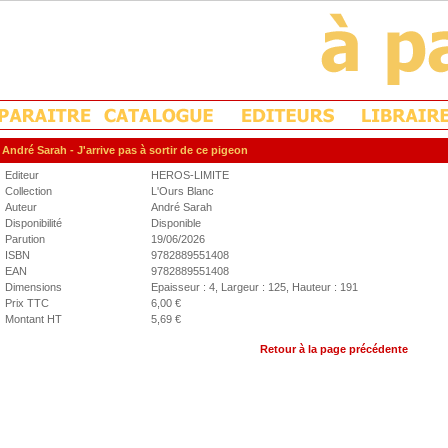
André Sarah
- J'arrive pas à sortir de ce pigeon
Editeur
HEROS-LIMITE
Collection
L'Ours Blanc
Auteur
André Sarah
Disponibilité
Disponible
Parution
19/06/2026
ISBN
9782889551408
EAN
9782889551408
Dimensions
Epaisseur : 4, Largeur : 125, Hauteur : 191
Prix TTC
6,00 €
Montant HT
5,69 €
Retour à la page précédente