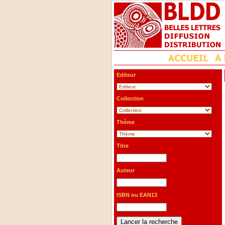
Editeur
Collection
Thème
Titre
Auteur
ISBN ou EAN13