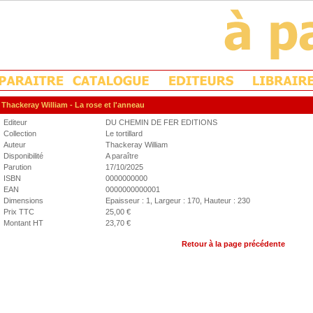
Thackeray William
- La rose et l'anneau
Editeur
DU CHEMIN DE FER EDITIONS
Collection
Le tortillard
Auteur
Thackeray William
Disponibilité
A paraître
Parution
17/10/2025
ISBN
0000000000
EAN
0000000000001
Dimensions
Epaisseur : 1, Largeur : 170, Hauteur : 230
Prix TTC
25,00 €
Montant HT
23,70 €
Retour à la page précédente