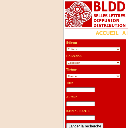
Editeur
Collection
Thème
Titre
Auteur
ISBN ou EAN13