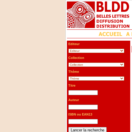
Editeur
Collection
Thème
Titre
Auteur
ISBN ou EAN13