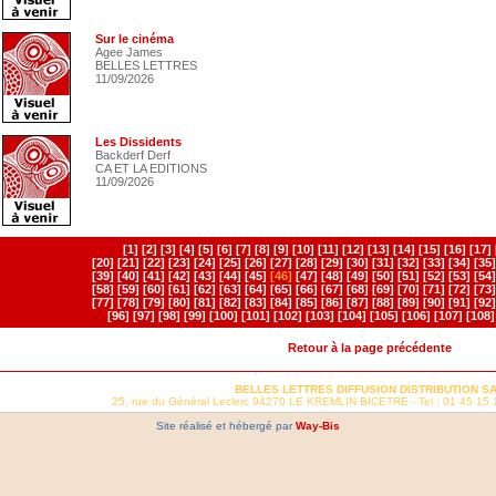
Sur le cinéma
Agee James
BELLES LETTRES
11/09/2026
Les Dissidents
Backderf Derf
CA ET LA EDITIONS
11/09/2026
[1]
[2]
[3]
[4]
[5]
[6]
[7]
[8]
[9]
[10]
[11]
[12]
[13]
[14]
[15]
[16]
[17]
[20]
[21]
[22]
[23]
[24]
[25]
[26]
[27]
[28]
[29]
[30]
[31]
[32]
[33]
[34]
[35]
[39]
[40]
[41]
[42]
[43]
[44]
[45]
[46]
[47]
[48]
[49]
[50]
[51]
[52]
[53]
[54]
[58]
[59]
[60]
[61]
[62]
[63]
[64]
[65]
[66]
[67]
[68]
[69]
[70]
[71]
[72]
[73]
[77]
[78]
[79]
[80]
[81]
[82]
[83]
[84]
[85]
[86]
[87]
[88]
[89]
[90]
[91]
[92]
[96]
[97]
[98]
[99]
[100]
[101]
[102]
[103]
[104]
[105]
[106]
[107]
[108]
Retour à la page précédente
BELLES LETTRES DIFFUSION DISTRIBUTION S
25, rue du Général Leclerc 94270 LE KREMLIN BICETRE - Tel : 01 45 15 
Site réalisé et hébergé par
Way-Bis