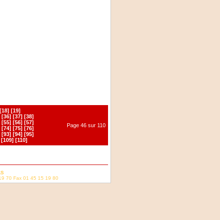
[18]
[19]
[36]
[37]
[38]
[55]
[56]
[57]
Page 46 sur 110
[74]
[75]
[76]
[93]
[94]
[95]
[109]
[110]
AS
19 70 Fax 01 45 15 19 80