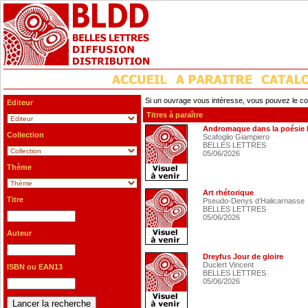
Si un ouvrage vous intéresse, vous pouvez le co
Editeur
Titres à paraître
Andromaque dans la poésie l
Collection
Scafoglio Giampiero
BELLES LETTRES
05/06/2026
Thème
Art rhétorique
Titre
Pseudo-Denys d’Halicarnasse
BELLES LETTRES
05/06/2026
Auteur
Dreyfus Jour de gloire
Duclert Vincent
ISBN ou EAN13
BELLES LETTRES
05/06/2026