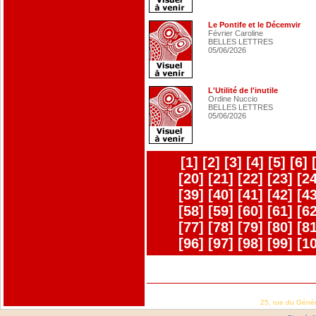
Le Pontife et le Décemvir
Février Caroline
BELLES LETTRES
05/06/2026
L'Utilité de l'inutile
Ordine Nuccio
BELLES LETTRES
05/06/2026
[1]
[2]
[3]
[4]
[5]
[6]
[20]
[21]
[22]
[23]
[24
[39]
[40]
[41]
[42]
[43
[58]
[59]
[60]
[61]
[62
[77]
[78]
[79]
[80]
[81
[96]
[97]
[98]
[99]
[1
25, rue du Géné