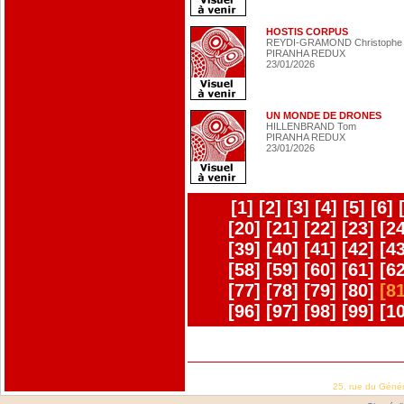
HOSTIS CORPUS
REYDI-GRAMOND Christophe
PIRANHA REDUX
23/01/2026
UN MONDE DE DRONES
HILLENBRAND Tom
PIRANHA REDUX
23/01/2026
[1]
[2]
[3]
[4]
[5]
[6]
[20]
[21]
[22]
[23]
[24
[39]
[40]
[41]
[42]
[43
[58]
[59]
[60]
[61]
[62
[77]
[78]
[79]
[80]
[81
[96]
[97]
[98]
[99]
[1
25, rue du Géné