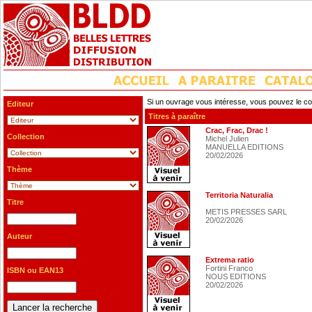
Si un ouvrage vous intéresse, vous pouvez le co
Editeur
Titres à paraître
Crac, Frac, Drac !
Collection
Michel Julien
MANUELLA EDITIONS
20/02/2026
Thème
Territoria Naturalia
Titre
METIS PRESSES SARL
20/02/2026
Auteur
Extrema ratio
Fortini Franco
ISBN ou EAN13
NOUS EDITIONS
20/02/2026