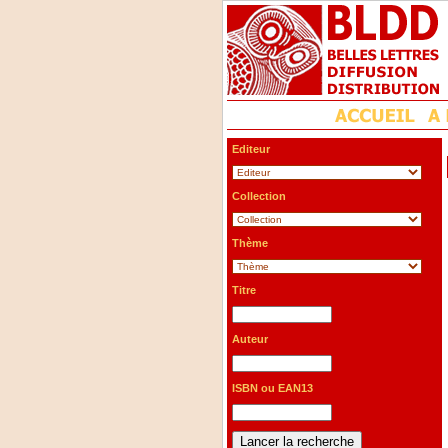
Editeur
Collection
Thème
Titre
Auteur
ISBN ou EAN13