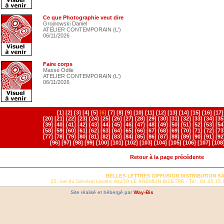
Ce que Photographie veut dire
Grojnowski Daniel
ATELIER CONTEMPORAIN (L')
06/11/2026
Faire corps
Massé Odile
ATELIER CONTEMPORAIN (L')
06/11/2026
[1]
[2]
[3]
[4]
[5]
[6]
[7]
[8]
[9]
[10]
[11]
[12]
[13]
[14]
[15]
[16]
[17]
[20]
[21]
[22]
[23]
[24]
[25]
[26]
[27]
[28]
[29]
[30]
[31]
[32]
[33]
[34]
[35
[39]
[40]
[41]
[42]
[43]
[44]
[45]
[46]
[47]
[48]
[49]
[50]
[51]
[52]
[53]
[54
[58]
[59]
[60]
[61]
[62]
[63]
[64]
[65]
[66]
[67]
[68]
[69]
[70]
[71]
[72]
[73
[77]
[78]
[79]
[80]
[81]
[82]
[83]
[84]
[85]
[86]
[87]
[88]
[89]
[90]
[91]
[92
[96]
[97]
[98]
[99]
[100]
[101]
[102]
[103]
[104]
[105]
[106]
[107]
[108
Retour à la page précédente
BELLES LETTRES DIFFUSION DISTRIBUTION S
25, rue du Général Leclerc 94270 LE KREMLIN BICETRE - Tel : 01 45 15 
Site réalisé et hébergé par
Way-Bis