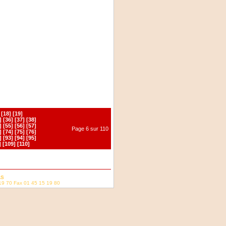
[18]
[19]
]
[36]
[37]
[38]
]
[55]
[56]
[57]
Page 6 sur 110
]
[74]
[75]
[76]
]
[93]
[94]
[95]
]
[109]
[110]
AS
19 70 Fax 01 45 15 19 80